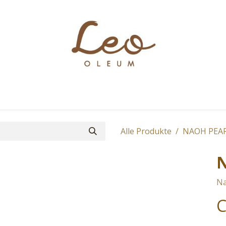
Boutique
About
Contact
Find Us
Alle Produkte
NAOH PEA
Na